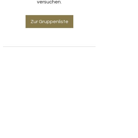
versuchen.
Zur Gruppenliste
Ana Cogollos |
YOGA
info@anacogollos.com
+49 17677334893
Rechtliches