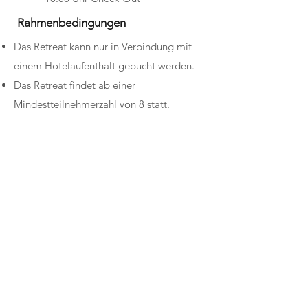
Rahmenbedingungen
Das Retreat kann nur in Verbindung mit
einem Hotelaufenthalt gebucht werden.
Das Retreat findet ab einer
Mindestteilnehmerzahl von 8 statt.
Maximale Teilnehmerzahl ist auf 12
begrenzt.
Stornobedingungen für die Retreat-
Gebühr (Yoga-Teil): eine Stornierung
muss schriftlich per Email an
info@anacogollos.com
erfolgen. Im Falle
einer Stornierung wird die Retreat-Gebühr
wie folgt berechnet:
– bis zum
23.09.2026 50
% der
Retreat-Gebühr (Yoga-Teil)