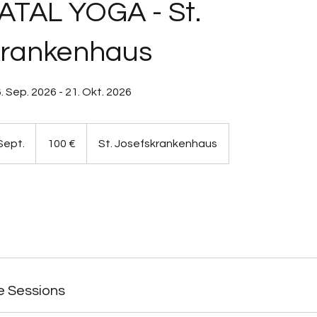
TAL YOGA - St.
krankenhaus
. Sep. 2026 - 21. Okt. 2026
100
Euro
Sept.
B
100 €
St. Josefskrankenhaus
e
g
i
n
n
t
a
m
 Sessions
:
1