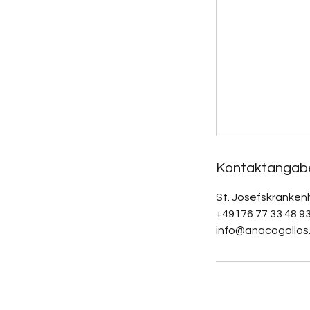
Kontaktangab
St. Josefskranken
+49176 77 33 48 9
info@anacogollos