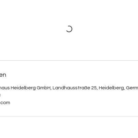
6
.
S
e
p
t
.
en
haus Heidelberg GmbH, Landhausstraße 25, Heidelberg, Ger
3
.com